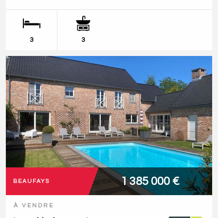
3
3
1 385 000 €
BEAUFAYS
À VENDRE