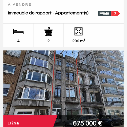
À VENDRE
Immeuble de rapport - Appartement(s)
G
4
2
209 m²
675 000 €
LIÈGE