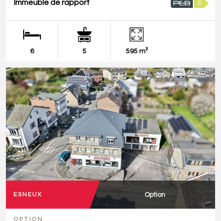
Immeuble de rapport
C
6
5
595 m²
Option
ESNEUX
OPTION