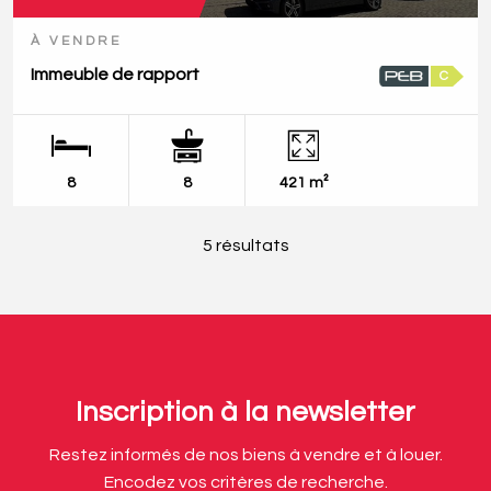
À VENDRE
Immeuble de rapport
C
8
8
421 m²
5 résultats
Inscription à la newsletter
Restez informés de nos biens à vendre et à louer.
Encodez vos critères de recherche.